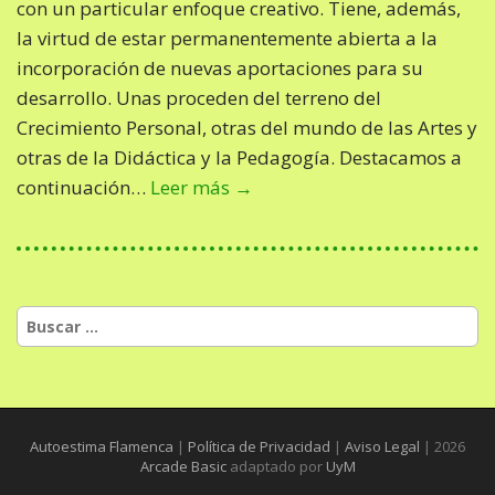
con un particular enfoque creativo. Tiene, además,
la virtud de estar permanentemente abierta a la
incorporación de nuevas aportaciones para su
desarrollo. Unas proceden del terreno del
Crecimiento Personal, otras del mundo de las Artes y
otras de la Didáctica y la Pedagogía. Destacamos a
continuación…
Leer más →
B
u
s
c
a
r
Autoestima Flamenca
|
Política de Privacidad
|
Aviso Legal
| 2026
:
Arcade Basic
adaptado por
UyM