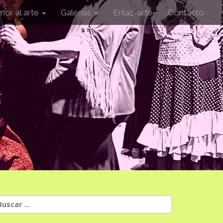
mor al arte
Galerías
Enlaz-arte
Contacto
uscar: