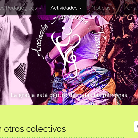
les Pedagógicos
Actividades
Noticias
Por a
La gracia está dentro de todas las personas
B
 otros colectivos