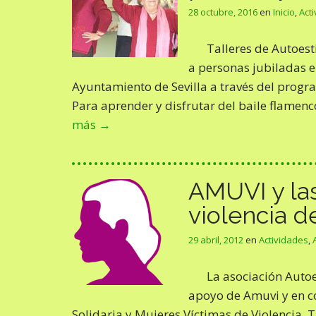
28 octubre, 2016
en
Inicio
,
Act
Talleres de Autoes
a personas jubiladas en
Ayuntamiento de Sevilla a través del progra
Para aprender y disfrutar del baile flamenc
más →
AMUVI y la
violencia d
29 abril, 2012
en
Actividades
,
La asociación Autoe
apoyo de Amuvi y en co
Solidaria y Mujeres Víctimas de Violenc