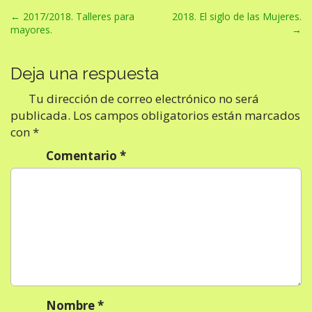
N
← 2017/2018. Talleres para
2018. El siglo de las Mujeres.
mayores.
→
a
v
Deja una respuesta
e
g
Tu dirección de correo electrónico no será
a
publicada.
Los campos obligatorios están marcados
con
*
c
i
Comentario
*
ó
n
d
e
e
n
t
Nombre
*
r