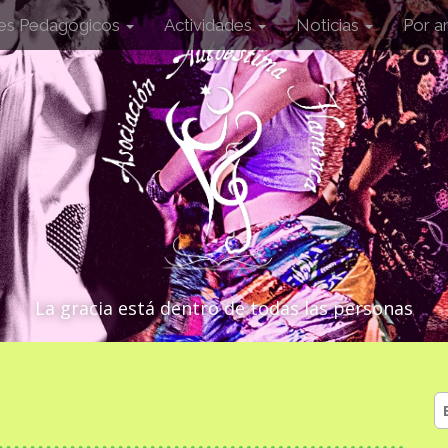
les Pedagógicos
Actividades
Noticias
Por a
La gracia está dentro de todas las personas
B