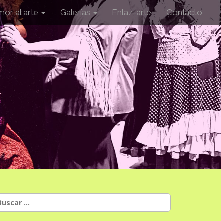
mor al arte
Galerías
Enlaz-arte
Contacto
uscar: