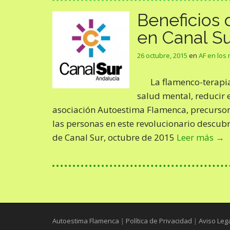
Beneficios 
en Canal S
26 octubre, 2015
en
AF en los
La flamenco-terapia
salud mental, reducir e
asociación Autoestima Flamenca, precurso
las personas en este revolucionario descub
de Canal Sur, octubre de 2015
Leer más →
Autoestima Flamenca
|
Política de Privacidad
|
Aviso Leg