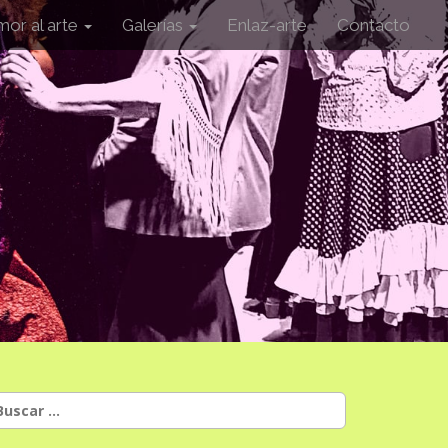
mor al arte
Galerías
Enlaz-arte
Contacto
uscar: