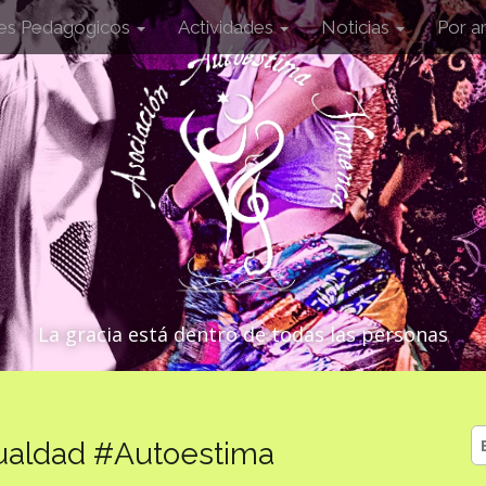
les Pedagógicos
Actividades
Noticias
Por a
La gracia está dentro de todas las personas
B
ualdad #Autoestima