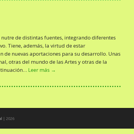
c
a
r
:
nutre de distintas fuentes, integrando diferentes
vo. Tiene, además, la virtud de estar
n de nuevas aportaciones para su desarrollo. Unas
al, otras del mundo de las Artes y otras de la
ontinuación…
Leer más →
al
| 2026