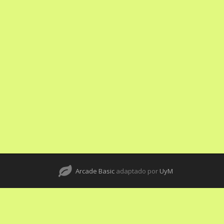
Arcade Basic
adaptado por
UyM