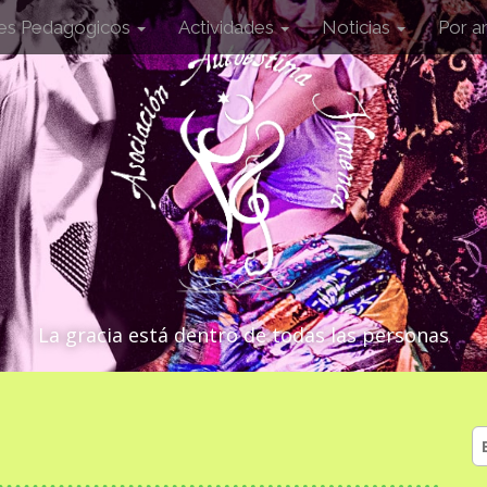
les Pedagógicos
Actividades
Noticias
Por a
La gracia está dentro de todas las personas
B