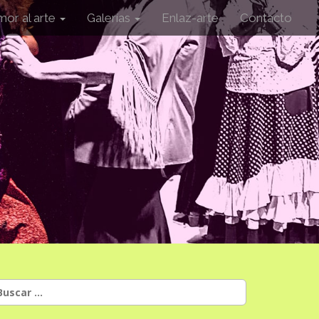
mor al arte
Galerías
Enlaz-arte
Contacto
uscar: