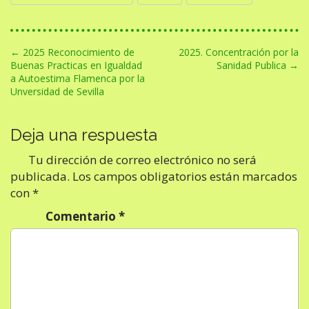
N
← 2025 Reconocimiento de
2025. Concentración por la
Buenas Practicas en Igualdad
Sanidad Publica →
a
a Autoestima Flamenca por la
v
Unversidad de Sevilla
e
g
Deja una respuesta
a
Tu dirección de correo electrónico no será
c
publicada.
Los campos obligatorios están marcados
i
con
*
ó
Comentario
*
n
d
e
e
n