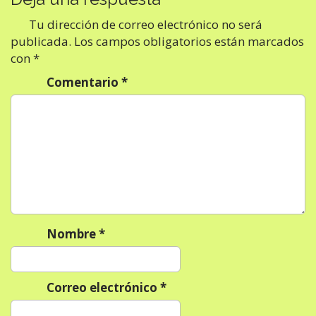
a
c
Tu dirección de correo electrónico no será
i
publicada.
Los campos obligatorios están marcados
con
*
ó
n
Comentario
*
d
e
e
n
t
r
a
Nombre
*
d
a
s
Correo electrónico
*