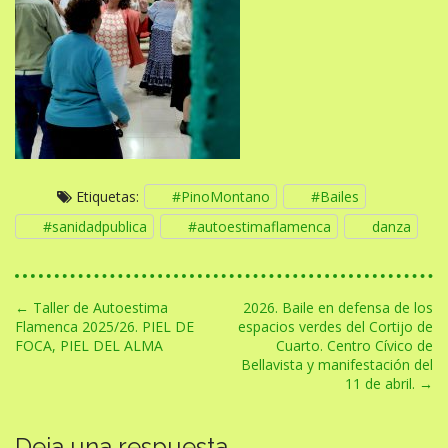
Etiquetas:
#PinoMontano
#Bailes
#sanidadpublica
#autoestimaflamenca
danza
N
← Taller de Autoestima
2026. Baile en defensa de los
Flamenca 2025/26. PIEL DE
espacios verdes del Cortijo de
a
FOCA, PIEL DEL ALMA
Cuarto. Centro Cívico de
v
Bellavista y manifestación del
11 de abril. →
e
g
Deja una respuesta