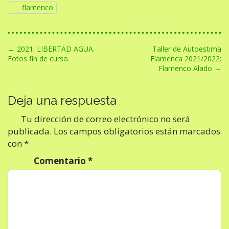
flamenco
N
← 2021. LIBERTAD AGUA.
Taller de Autoestima
Fotos fin de curso.
Flamenca 2021/2022:
a
Flamenco Alado →
v
e
Deja una respuesta
g
Tu dirección de correo electrónico no será
a
publicada.
Los campos obligatorios están marcados
c
con
*
i
Comentario
*
ó
n
d
e
e