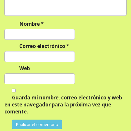
n
t
r
Nombre
*
a
d
a
Correo electrónico
*
s
Web
Guarda mi nombre, correo electrónico y web
en este navegador para la próxima vez que
comente.