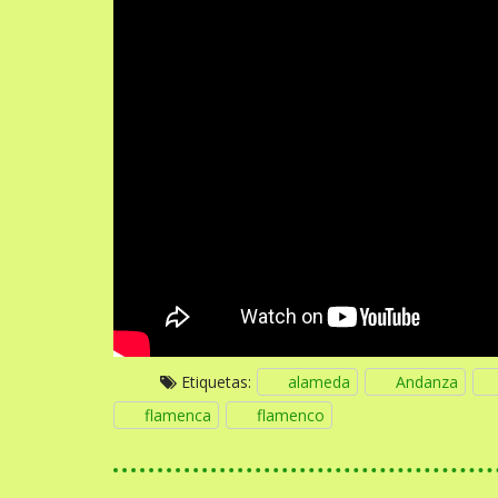
Etiquetas:
alameda
Andanza
flamenca
flamenco