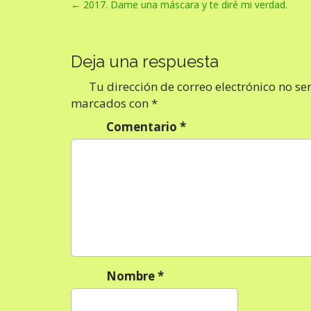
N
← 2017. Dame una máscara y te diré mi verdad.
a
v
Deja una respuesta
e
g
Tu dirección de correo electrónico no se
a
marcados con
*
c
Comentario
*
i
ó
n
d
e
e
n
Nombre
*
t
r