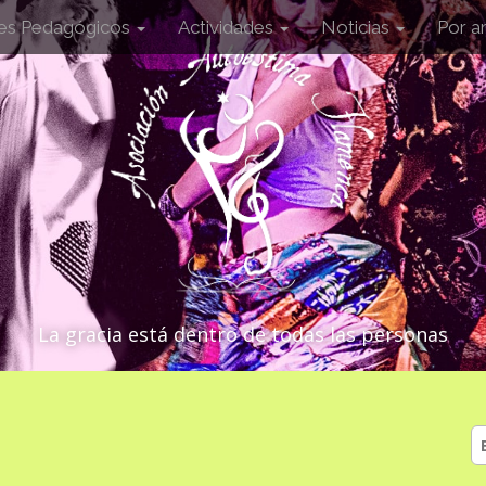
les Pedagógicos
Actividades
Noticias
Por a
La gracia está dentro de todas las personas
B