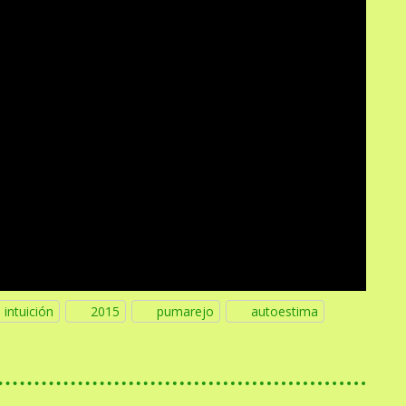
intuición
2015
pumarejo
autoestima