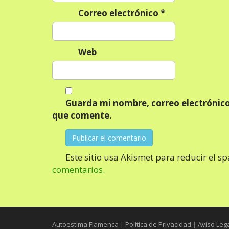
a
Correo electrónico
*
d
a
s
Web
Guarda mi nombre, correo electrónico
que comente.
Este sitio usa Akismet para reducir el s
comentarios.
Autoestima Flamenca
|
Política de Privacidad
|
Aviso Leg