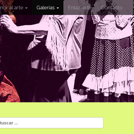
mor al arte
Galerías
Enlaz-arte
Contacto
uscar: