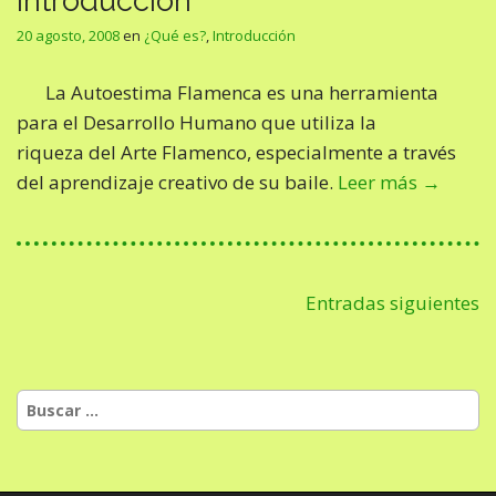
Introducción
20 agosto, 2008
en
¿Qué es?
,
Introducción
La Autoestima Flamenca es una herramienta
para el Desarrollo Humano que utiliza la
riqueza del Arte Flamenco, especialmente a través
del aprendizaje creativo de su baile.
Leer más →
N
Entradas siguientes
a
v
e
B
u
g
s
a
c
a