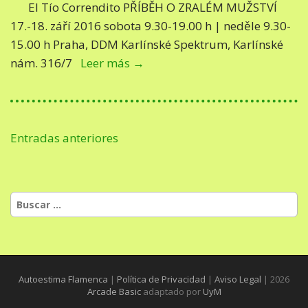
El Tío Correndito PŘÍBĚH O ZRALÉM MUŽSTVÍ
17.-18. září 2016 sobota 9.30-19.00 h | neděle 9.30-
15.00 h Praha, DDM Karlínské Spektrum, Karlínské
nám. 316/7
Leer más →
Navegación
Entradas anteriores
de
entradas
Buscar:
Autoestima Flamenca
|
Política de Privacidad
|
Aviso Legal
| 2026
Arcade Basic
adaptado por
UyM