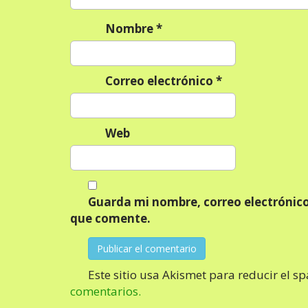
n
Nombre
*
t
r
a
Correo electrónico
*
d
a
s
Web
Guarda mi nombre, correo electrónico
que comente.
Este sitio usa Akismet para reducir el s
comentarios.