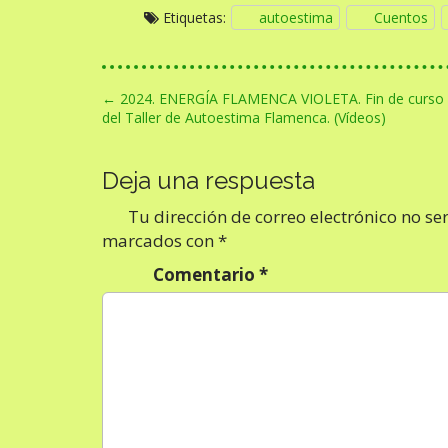
Etiquetas:
autoestima
Cuentos
N
← 2024. ENERGÍA FLAMENCA VIOLETA. Fin de curso
del Taller de Autoestima Flamenca. (Vídeos)
a
v
Deja una respuesta
e
g
Tu dirección de correo electrónico no se
a
marcados con
*
c
Comentario
*
i
ó
n
d
e
e