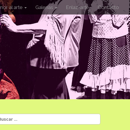
mor al arte
Galerías
Enlaz-arte
Contacto
uscar: