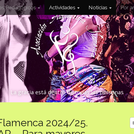
les Pedagógicos
Actividades
Noticias
Por a
La gracia está dentro de todas las personas
 Flamenca 2024/25.
B
R – Para mayores