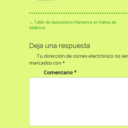
N
← Taller de Autoestima Flamenca en Palma de
Mallorca
a
v
Deja una respuesta
e
g
Tu dirección de correo electrónico no se
a
marcados con
*
c
Comentario
*
i
ó
n
d
e
e
n