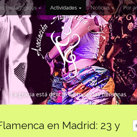
les Pedagógicos
Actividades
Noticias
Por a
La gracia está dentro de todas las personas
Flamenca en Madrid: 23 y
B