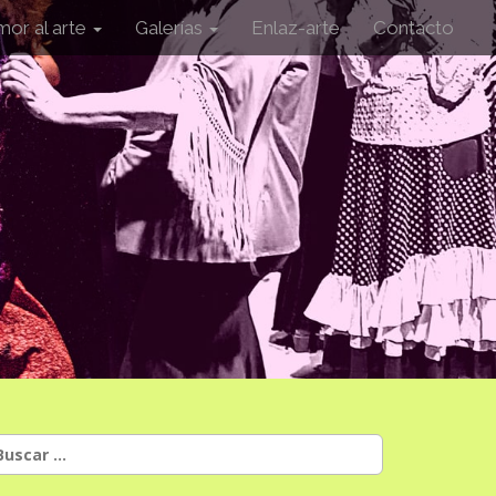
mor al arte
Galerías
Enlaz-arte
Contacto
uscar: