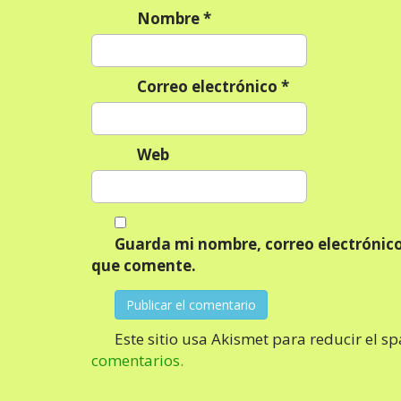
Nombre
*
t
r
a
Correo electrónico
*
d
a
s
Web
Guarda mi nombre, correo electrónico
que comente.
Este sitio usa Akismet para reducir el s
comentarios.