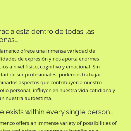
racia está dentro de todas las
onas…
flamenco ofrece una inmensa variedad de
lidades de expresión y nos aporta enormes
ios a nivel físico, cognitivo y emocional. Sin
dad de ser profesionales, podemos trabajar
inados aspectos que contribuyen a nuestro
ollo personal, influyen en nuestra vida cotidiana y
n nuestra autoestima.
e exists within every single person…
menco offers an immense variety of possibilities of
sion and brings us enormous benefits on a