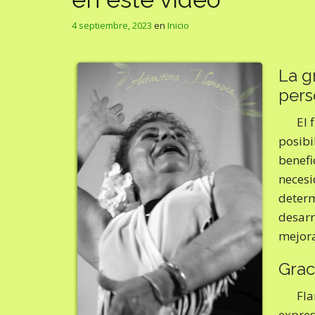
4 septiembre, 2023
en
Inicio
La g
pers
El 
posibi
benefic
necesi
determ
desarr
mejora
Grac
Fla
expres