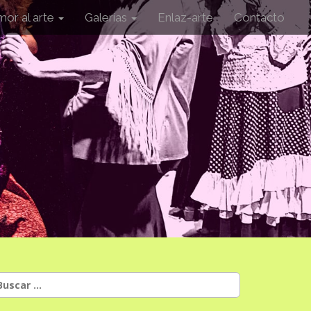
mor al arte
Galerías
Enlaz-arte
Contacto
uscar: