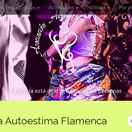
les Pedagógicos
Actividades
Noticias
Por a
La gracia está dentro de todas las personas
a Autoestima Flamenca
B