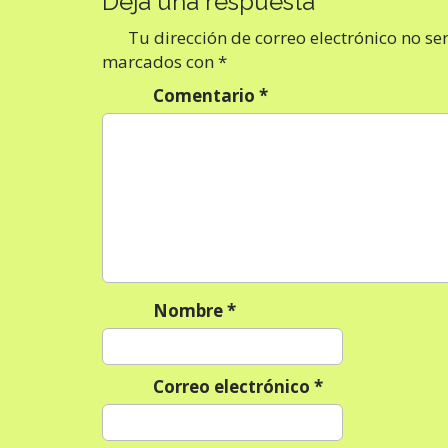
Deja una respuesta
i
Tu dirección de correo electrónico no se
ó
marcados con
*
n
Comentario
*
d
e
e
n
t
r
a
d
Nombre
*
a
s
Correo electrónico
*