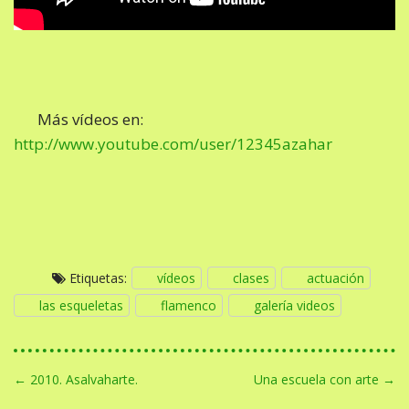
Más vídeos en:
http://www.youtube.com/user/12345azahar
Etiquetas:
vídeos
clases
actuación
las esqueletas
flamenco
galería videos
N
← 2010. Asalvaharte.
Una escuela con arte →
a