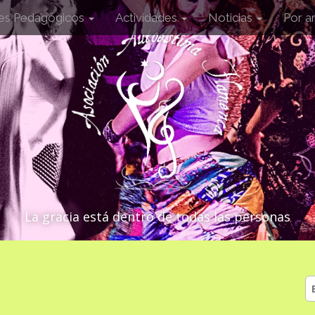
les Pedagógicos
Actividades
Noticias
Por a
La gracia está dentro de todas las personas
B