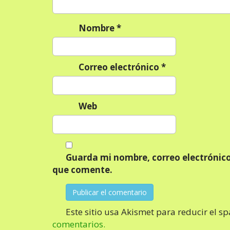
e
n
Nombre
*
t
r
a
Correo electrónico
*
d
a
Web
s
Guarda mi nombre, correo electrónico
que comente.
Este sitio usa Akismet para reducir el s
comentarios.