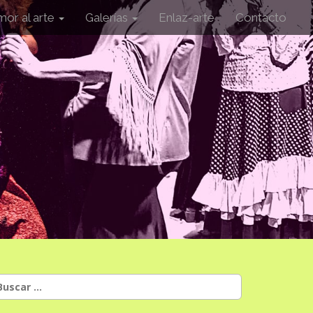
mor al arte
Galerías
Enlaz-arte
Contacto
uscar: