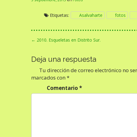
Etiquetas:
Asalvaharte
fotos
N
← 2010. Esqueletas en Distrito Sur.
a
v
Deja una respuesta
e
Tu dirección de correo electrónico no se
g
marcados con
*
a
Comentario
*
c
i
ó
n
d
e