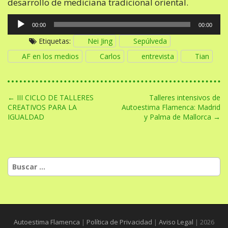
desarrollo de mediciana tradicional oriental.
Reproductor
00:00
00:00
de
Etiquetas:
Nei Jing
Sepúlveda
audio
AF en los medios
Carlos
entrevista
Tian
N
← III CICLO DE TALLERES
Talleres intensivos de
CREATIVOS PARA LA
Autoestima Flamenca: Madrid
a
IGUALDAD
y Palma de Mallorca →
v
e
g
Buscar:
a
c
i
ó
Autoestima Flamenca
|
Política de Privacidad
|
Aviso Legal
| 2026
n