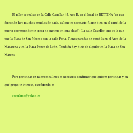
El taller se realiza en la Calle Castellar 48, Acc B, en el local de BETTINA (en esta
dirección hay muchos estudios de baile, así que es necesario fijarse bien en el cartel de la
puerta correspondiente ¡para no meterte en otra clase!). La calle Castellar, que es la que
une la Plaza de San Marcos con la calle Feria. Tienes paradas de autobús en el Arco de la
Macarena y en la Plaza Ponce de León. También hay bicis de alquiler en la Plaza de San
Marcos.
Para participar en nuestros talleres es necesario confirmar que quieres participar y en
qué grupo te interesa, escribiendo a:
eacarlitos@yahoo.es