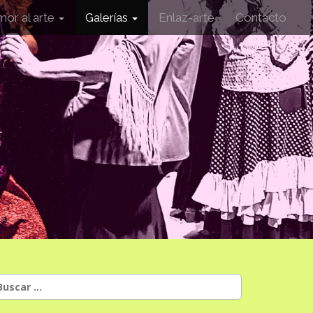
mor al arte
Galerías
Enlaz-arte
Contacto
uscar: