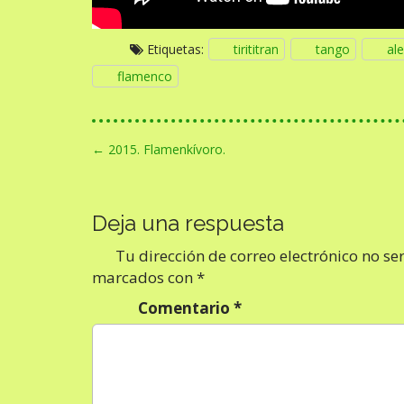
Etiquetas:
tirititran
tango
ale
flamenco
N
← 2015. Flamenkívoro.
a
v
Deja una respuesta
e
g
Tu dirección de correo electrónico no se
a
marcados con
*
c
Comentario
*
i
ó
n