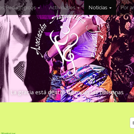
les Pedagógicos
Actividades
Noticias
Por a
La gracia está dentro de todas las personas
B
 Noticias