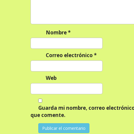
d
e
e
n
Nombre
*
t
r
a
Correo electrónico
*
d
a
s
Web
Guarda mi nombre, correo electrónico
que comente.